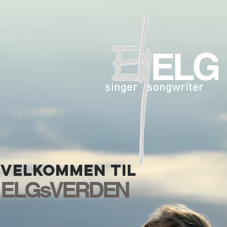
ELG
singer songwriter
velkommen til
ELGsVERDEN