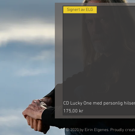
Signert av ELG
CD Lucky One med personlig hilse
Hurtigvisning
Pris
175,00 kr
© 2020 by Eirin Elgenes. Proudly crea