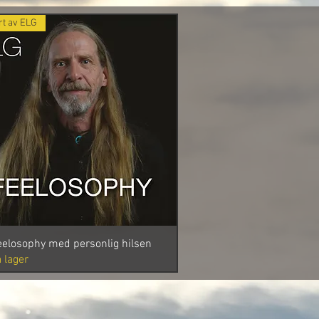
rt av ELG
eelosophy med personlig hilsen
Hurtigvisning
 lager