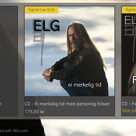
Signert av ELG
Signe
n
CD - Ei merkelig tid med personlig hilsen
Hurtigvisning
CD - F
Ikke på
Pris
175,00 kr
ted with
Wix.com